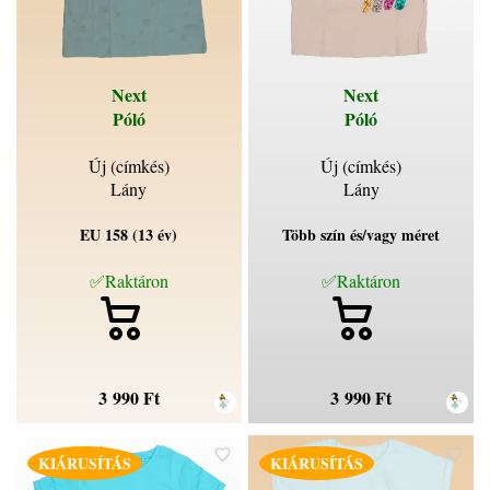
Next
Next
Póló
Póló
Új (címkés)
Új (címkés)
Lány
Lány
EU 158 (13 év)
Több szín és/vagy méret
✅Raktáron
✅Raktáron
3 990 Ft
3 990 Ft
KIÁRUSÍTÁS
KIÁRUSÍTÁS