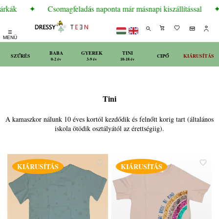
árkák
✦
Csomagfeladás naponta már másnapi kiszállítással
✦
☰
MENÜ
BABA
GYEREK
TINI
SZŰRÉS
CIPŐ
KIÁRUSÍTÁS
0-2 év
3-9 év
10-18 év
Tini
A kamaszkor nálunk 10 éves kortól kezdődik és felnőtt korig tart (általános
iskola ötödik osztályától az érettségiig).
KIÁRUSÍTÁS
KIÁRUSÍTÁS